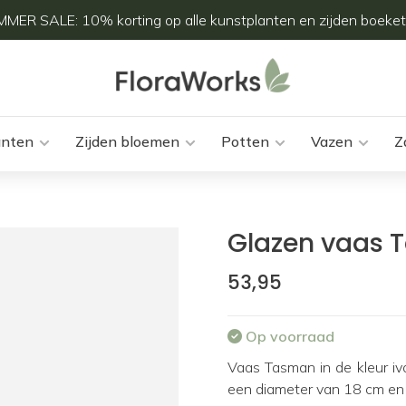
MER SALE: 10% korting op alle kunstplanten en zijden boeket
anten
Zijden bloemen
Potten
Vazen
Z
Glazen vaas T
53,95
Op voorraad
Vaas Tasman in de kleur i
een diameter van 18 cm en