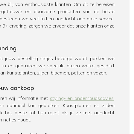
e blij van enthousiaste klanten. Om dit te bereiken
urgetrouwe en duurzame producten van de beste
 besteden we veel tijd en aandacht aan onze service.
n 9+ ervaring, zorgen we ervoor dat onze klanten onze
ending
t jouw bestelling netjes bezorgd wordt, pakken we
ig in en gebruiken we speciale dozen welke geschikt
van kunstplanten, zijden bloemen, potten en vazen.
 jouw aankoop
veren wij informatie met
styling- en onderhoudsadvies
,
en optimaal kan gebruiken. Kunstplanten en zijden
k het beste tot hun recht als je ze met aandacht
n netjes houdt.