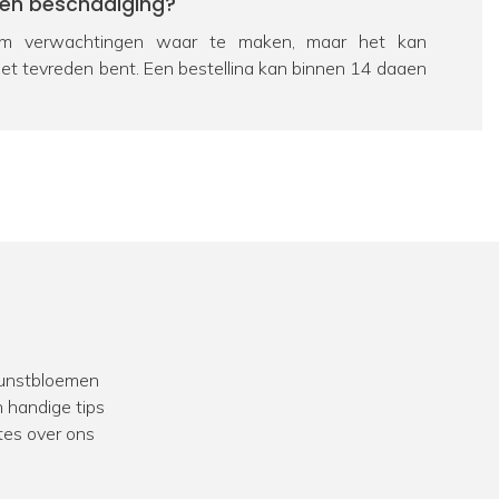
een beschadiging?
 verwachtingen waar te maken, maar het kan
iet tevreden bent. Een bestelling kan binnen 14 dagen
eerd worden. Bekijk hiervoor ons
retourbeleid
. Als een
chadigd is, zorgen we uiteraard voor een passende
e dan contact op te nemen met onze
klantenservice
.
ag over een product?
 passie is FloraWorks dé specialist op het gebied van
n bloemen. Dus zit je nog met een vraag over een
al
contact
met ons op. We helpen je graag verder.
 kunstbloemen
we veel ervaring in het opleveren van
projecten
voor
 handige tips
k werken we vaak samen met interieurstylisten en
tes over ons
zoek naar aankleding met kunstbeplanting voor een
taurant of andere bedrijfslocatie? Bekijk dan onze
 klanten.