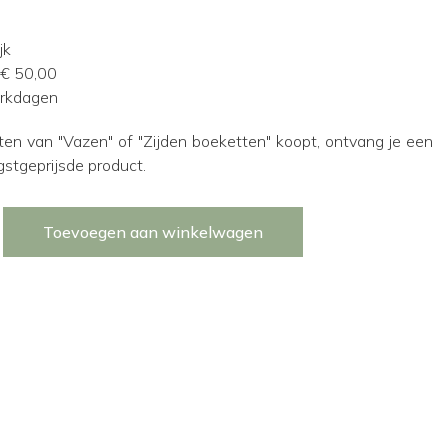
jk
 € 50,00
erkdagen
ten van "Vazen" of "Zijden boeketten" koopt, ontvang je een
gstgeprijsde product.
Toevoegen aan winkelwagen