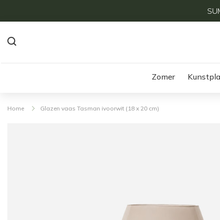
SUM
Zomer
Kunstpl
Home
Glazen vaas Tasman ivoorwit (18 x 20 cm)