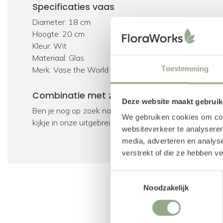
Specificaties vaas
Diameter: 18 cm
Hoogte: 20 cm
Kleur: Wit
Materiaal: Glas
Toestemming
Merk: Vase the World
Combinatie met zijden bloemen
Deze website maakt gebruik
Ben je nog op zoek naar mooie zijden bloemen voor 
We gebruiken cookies om cont
kijkje in onze uitgebreide collecties
kunstboeketten
of
websiteverkeer te analyseren
media, adverteren en analys
Glas
Tasman
Vaas
verstrekt of die ze hebben v
Toestemmingsselectie
Noodzakelijk