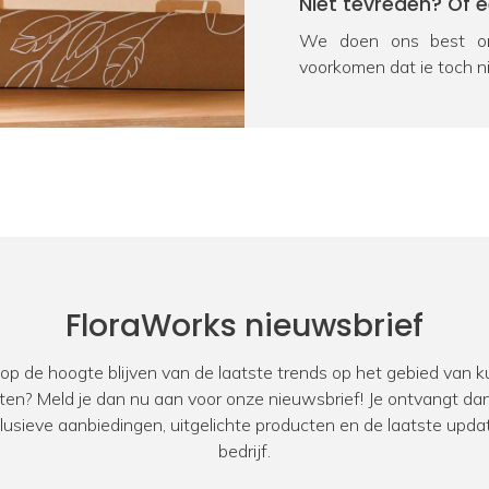
Niet tevreden? Of 
We doen ons best om
voorkomen dat je toch n
na ontvangst geretourn
product onverhoopt bes
oplossing. We vragen j
Heb je nog een vra
Door kennis, ervaring en
kunstplanten en zijde
product, neem dan voor
FloraWorks nieuwsbrief
Zakelijke klant?
 op de hoogte blijven van de laatste trends op het gebied van
Bij FloraWorks hebben 
ten? Meld je dan nu aan voor onze nieuwsbrief! Je ontvangt dan
zakelijke klanten. Oo
xclusieve aanbiedingen, uitgelichte producten en de laatste upda
designers. Ben jij op 
bedrijf.
kantoor, showroom, res
werkwijze
voor zakelijke