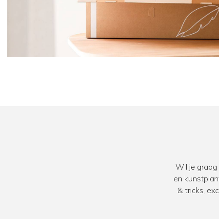
Wil je graag
en kunstplan
& tricks, e